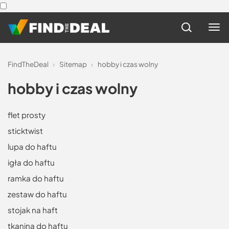
FindTheDeal
›
Sitemap
›
hobby i czas wolny
hobby i czas wolny
flet prosty
sticktwist
lupa do haftu
igła do haftu
ramka do haftu
zestaw do haftu
stojak na haft
tkanina do haftu