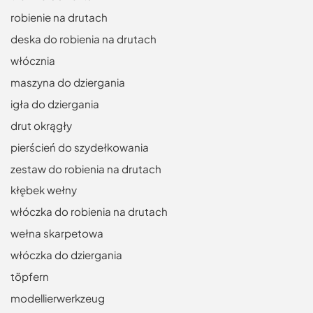
robienie na drutach
deska do robienia na drutach
włócznia
maszyna do dziergania
igła do dziergania
drut okrągły
pierścień do szydełkowania
zestaw do robienia na drutach
kłębek wełny
włóczka do robienia na drutach
wełna skarpetowa
włóczka do dziergania
töpfern
modellierwerkzeug