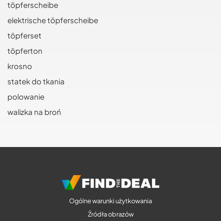
töpferscheibe
elektrische töpferscheibe
töpferset
töpferton
krosno
statek do tkania
polowanie
walizka na broń
Ogólne warunki użytkowania
Źródła obrazów