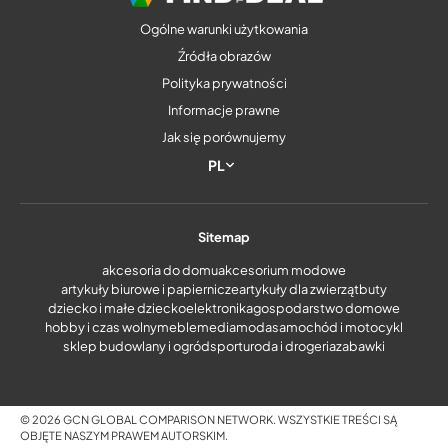
Ogólne warunki użytkowania
Źródła obrazów
Polityka prywatności
Informacje prawne
Jak się porównujemy
PL
Sitemap
akcesoria do domu
akcesorium modowe
artykuły biurowe i papiernicze
artykuły dla zwierząt
buty
dziecko i małe dziecko
elektronika
gospodarstwo domowe
hobby i czas wolny
meble
media
moda
samochód i motocykl
sklep budowlany i ogród
sport
uroda i drogeria
zabawki
© 2026 GCN GLOBAL COMPARISON NETWORK. WSZYSTKIE TREŚCI SĄ
OBJĘTE NASZYM PRAWEM AUTORSKIM.