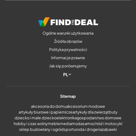
Ogólne warunki użytkowania
Źródła obrazów
Polityka prywatności
Informacje prawne
Jak się porównujemy
PL
Sitemap
akcesoria do domu
akcesorium modowe
artykuły biurowe i papiernicze
artykuły dla zwierząt
buty
dziecko i małe dziecko
elektronika
gospodarstwo domowe
hobby i czas wolny
meble
media
moda
samochód i motocykl
sklep budowlany i ogród
sport
uroda i drogeria
zabawki